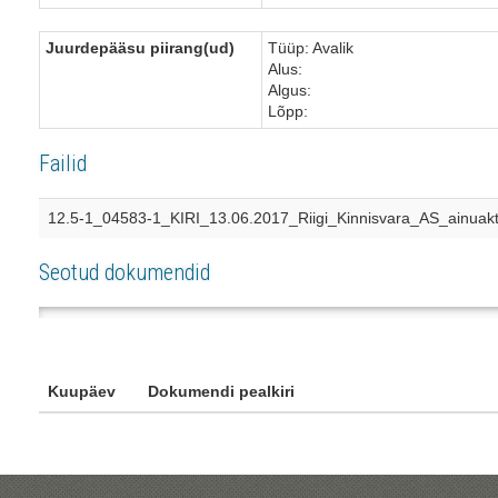
Juurdepääsu piirang(ud)
Tüüp: Avalik
Alus:
Algus:
Lõpp:
Failid
12.5-1_04583-1_KIRI_13.06.2017_Riigi_Kinnisvara_AS_ainuakt
Seotud dokumendid
Rahandusministeerium
| Suur-Ameerika 1,
Kuupäev
Dokumendi pealkiri