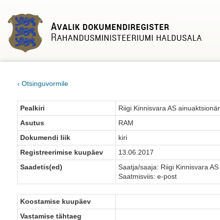
‹ Otsinguvormile
Pealkiri
Riigi Kinnisvara AS ainuaktsionär
Asutus
RAM
Dokumendi liik
kiri
Registreerimise kuupäev
13.06.2017
Saadetis(ed)
Saatja/saaja: Riigi Kinnisvara AS
Saatmisviis: e-post
Koostamise kuupäev
Vastamise tähtaeg