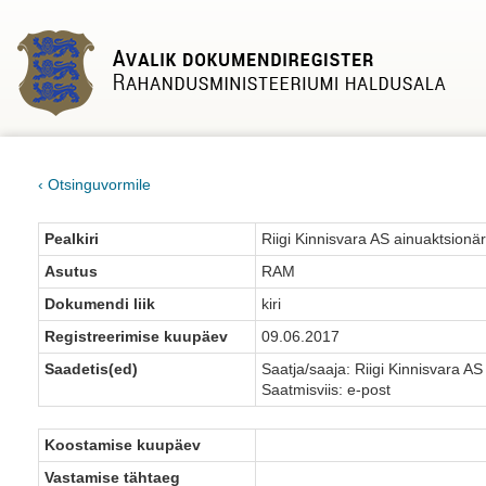
‹ Otsinguvormile
Pealkiri
Riigi Kinnisvara AS ainuaktsionär
Asutus
RAM
Dokumendi liik
kiri
Registreerimise kuupäev
09.06.2017
Saadetis(ed)
Saatja/saaja: Riigi Kinnisvara AS
Saatmisviis: e-post
Koostamise kuupäev
Vastamise tähtaeg