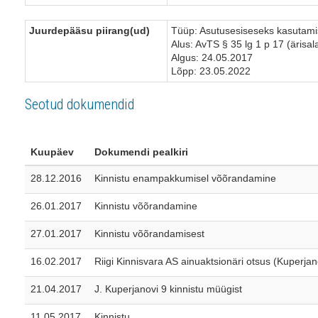
Juurdepääsu piirang(ud)
Tüüp: Asutusesiseseks kasutam
Alus: AvTS § 35 lg 1 p 17 (ärisal
Algus: 24.05.2017
Lõpp: 23.05.2022
Seotud dokumendid
Kuupäev
Dokumendi pealkiri
28.12.2016
Kinnistu enampakkumisel võõrandamine
26.01.2017
Kinnistu võõrandamine
27.01.2017
Kinnistu võõrandamisest
16.02.2017
Riigi Kinnisvara AS ainuaktsionäri otsus (Kuperjan
21.04.2017
J. Kuperjanovi 9 kinnistu müügist
11.05.2017
Kinnistu