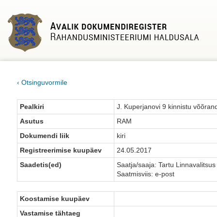
‹ Otsinguvormile
Pealkiri
J. Kuperjanovi 9 kinnistu võõra
Asutus
RAM
Dokumendi liik
kiri
Registreerimise kuupäev
24.05.2017
Saadetis(ed)
Saatja/saaja: Tartu Linnavalitsus
Saatmisviis: e-post
Koostamise kuupäev
Vastamise tähtaeg