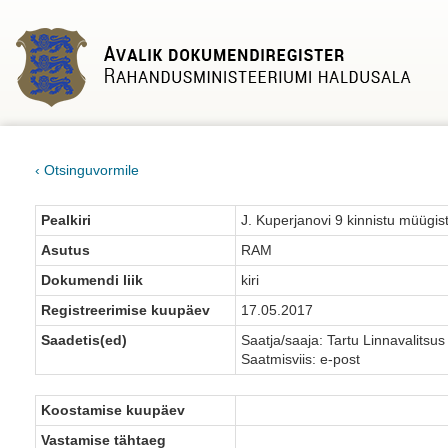
‹ Otsinguvormile
Pealkiri
J. Kuperjanovi 9 kinnistu müügis
Asutus
RAM
Dokumendi liik
kiri
Registreerimise kuupäev
17.05.2017
Saadetis(ed)
Saatja/saaja: Tartu Linnavalitsus
Saatmisviis: e-post
Koostamise kuupäev
Vastamise tähtaeg