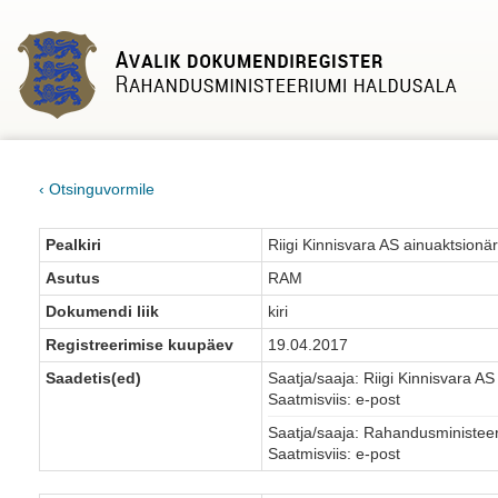
‹ Otsinguvormile
Pealkiri
Riigi Kinnisvara AS ainuaktsionär
Asutus
RAM
Dokumendi liik
kiri
Registreerimise kuupäev
19.04.2017
Saadetis(ed)
Saatja/saaja: Riigi Kinnisvara AS
Saatmisviis: e-post
Saatja/saaja: Rahandusministee
Saatmisviis: e-post