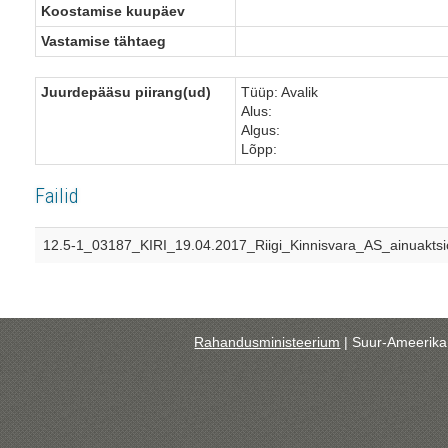
Koostamise kuupäev
Vastamise tähtaeg
Juurdepääsu piirang(ud)
Tüüp: Avalik
Alus:
Algus:
Lõpp:
Failid
12.5-1_03187_KIRI_19.04.2017_Riigi_Kinnisvara_AS_ainuaktsi
Rahandusministeerium
| Suur-Ameerika 