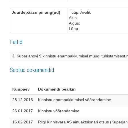
Juurdepääsu piirang(ud)
Tüüp: Avalik
Alus:
Algus:
Lõpp:
Failid
J. Kuperjanovi 9 kinnistu enampakkumisel müügi tühistamisest
Seotud dokumendid
Kuupäev
Dokumendi pealkiri
28.12.2016
Kinnistu enampakkumisel võõrandamine
26.01.2017
Kinnistu võõrandamine
16.02.2017
Riigi Kinnisvara AS ainuaktsionäri otsus (Kuperjan