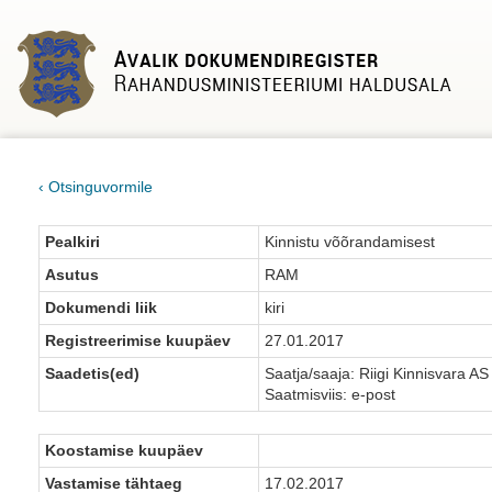
‹ Otsinguvormile
Pealkiri
Kinnistu võõrandamisest
Asutus
RAM
Dokumendi liik
kiri
Registreerimise kuupäev
27.01.2017
Saadetis(ed)
Saatja/saaja: Riigi Kinnisvara AS
Saatmisviis: e-post
Koostamise kuupäev
Vastamise tähtaeg
17.02.2017