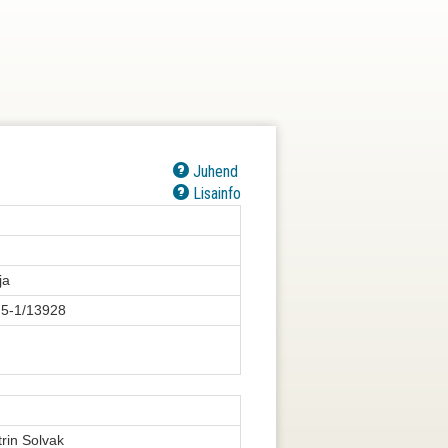
Juhend
Lisainfo
ja
.5-1/13928
trin Solvak