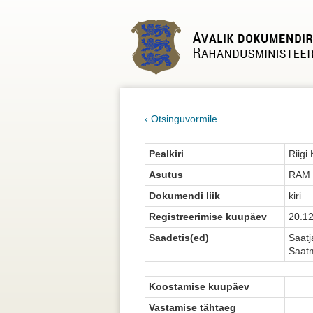
‹ Otsinguvormile
Pealkiri
Riigi
Asutus
RAM
Dokumendi liik
kiri
Registreerimise kuupäev
20.1
Saadetis(ed)
Saatj
Saatm
Koostamise kuupäev
Vastamise tähtaeg