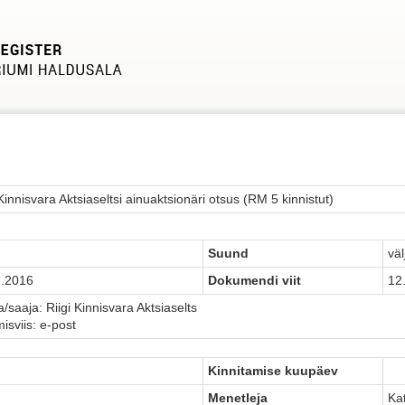
 Kinnisvara Aktsiaseltsi ainuaktsionäri otsus (RM 5 kinnistut)
Suund
väl
2.2016
Dokumendi viit
12
a/saaja: Riigi Kinnisvara Aktsiaselts
isviis: e-post
Kinnitamise kuupäev
Menetleja
Ka