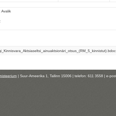
 Avalik
:
:
_Kinnisvara_Aktsiaseltsi_ainuaktsionäri_otsus_(RM_5_kinnistut).bdoc
isteerium
| Suur-Ameerika 1, Tallinn 15006 | telefon: 611 3558 | e-pos