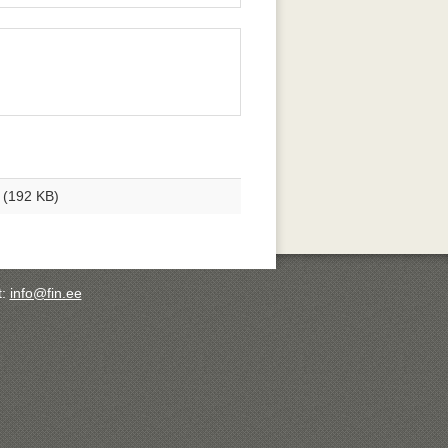
(192 KB)
t:
info@fin.ee