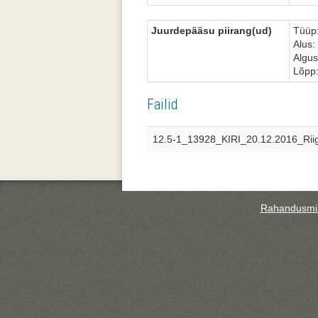
Juurdepääsu piirang(ud)
Tüüp:
Alus:
Algus
Lõpp
Failid
12.5-1_13928_KIRI_20.12.2016_Riigi
Rahandusmin