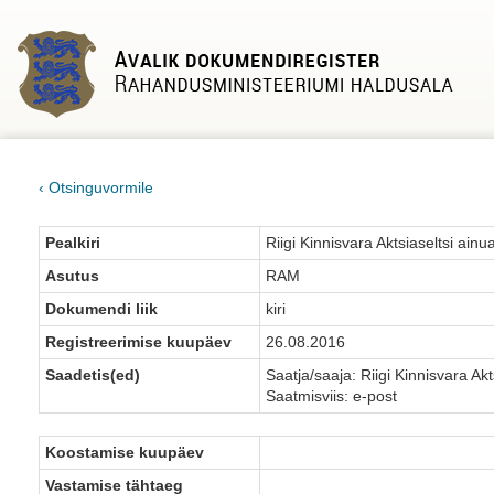
‹ Otsinguvormile
Pealkiri
Riigi Kinnisvara Aktsiaseltsi ainu
Asutus
RAM
Dokumendi liik
kiri
Registreerimise kuupäev
26.08.2016
Saadetis(ed)
Saatja/saaja: Riigi Kinnisvara Akt
Saatmisviis: e-post
Koostamise kuupäev
Vastamise tähtaeg