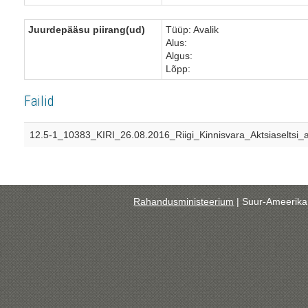
Juurdepääsu piirang(ud)
Tüüp: Avalik
Alus:
Algus:
Lõpp:
Failid
12.5-1_10383_KIRI_26.08.2016_Riigi_Kinnisvara_Aktsiaseltsi_a
Rahandusministeerium
| Suur-Ameerika 