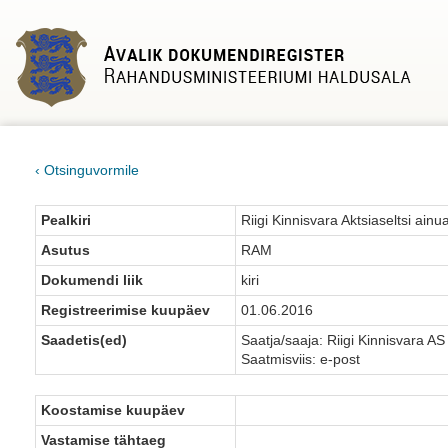
‹ Otsinguvormile
Pealkiri
Riigi Kinnisvara Aktsiaseltsi ai
Asutus
RAM
Dokumendi liik
kiri
Registreerimise kuupäev
01.06.2016
Saadetis(ed)
Saatja/saaja: Riigi Kinnisvara AS
Saatmisviis: e-post
Koostamise kuupäev
Vastamise tähtaeg